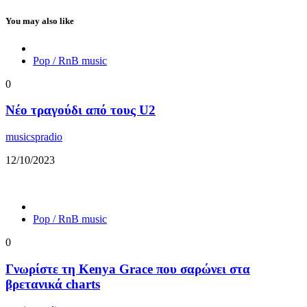
You may also like
Pop / RnB music
0
Νέο τραγούδι από τους U2
musicspradio
12/10/2023
Pop / RnB music
0
Γνωρίστε τη Kenya Grace που σαρώνει στα
βρετανικά charts