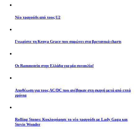
Νέο τραγούδι από τους U2
Γνωρίστε τη Kenya Grace που σαρώνει στα βρετανικά charts
Οι Rammstein στην Ελλάδα για μία συναυλία!
Αποθέωση για τους AC/DC που ανέβηκαν στη σκηνή μετά από επτά
χρόνια
Rolling Stones: Κυκλοφόρησε το νέο τραγούδι με Lady Gaga και
Stevie Wonder