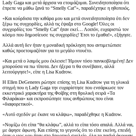
Lady Gaga και μετά άρχισα να ετοιμάζομαι. Συνειδητοποίησα ότι
έπρεπε να μάθω ξανά το “Smelly Cat”», παραδέχτηκε η ηθοποιός.
«Και κούρδισα την κιθάρα μου και μετά συνειδητοποίησα ότι δεν
ξέρω τις συγχορδίες, αλλά τις έψαξα στο Google! Όλες οι
συγχορδίες του “Smelly Cat” ήταν εκεί… Λοιπόν, ευχαριστώ τον
κόσμο που δημοσίευσε τις συγχορδίες! Έτσι το έμαθα!», εξήγησε.
Αλλά αυτή δεν ήταν η μοναδική πρόκληση που αντιμετώπισε
καθώς προετοιμαζόταν για το μεγάλο ντουέτο.
«Και μετά ο λαιμός μου έκλεισε! Ήμουν τόσο πανικοβλημένη! Δεν
μπορούσα να πω τίποτα. Δεν ήξερα τι θα συνέβαινε, αλλά
λειτούργησε!», είπε η Lisa Kudrow.
Η Ellen DeGeneres ρώτησε επίσης τη Lisa Kudrow για τη γλυκιά
στιγμή που η Lady Gaga την ευχαρίστησε που ενσάρκωσε τον
εκκεντρικό χαρακτήρα της Φοίβης στη θρυλική σειρά «Τα
Φιλαράκια» και εκπροσώπησε τους ανθρώπους που είναι
«διαφορετικοί».
«Αυτό σχεδόν με έκανε να κλάψω», παραδέχθηκε η Kudrow.
«Νομίζω ότι είπα “θα κλάψω”, αλλά το είπα τόσο απαλά. Αλλά ναι,
με άφησε άφωνη. Και επίσης το γεγονός ότι το είπε εκείνη, επειδή
όταν ο γιος μου ήταν στο δημοτικό σχολείο, όλα τα παιδιά άκουγαν