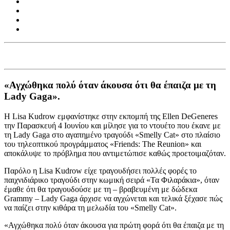
«Αγχώθηκα πολύ όταν άκουσα ότι θα έπαιζα με τη
Lady Gaga».
Η Lisa Kudrow εμφανίστηκε στην εκπομπή της Ellen DeGeneres
την Παρασκευή 4 Ιουνίου και μίλησε για το ντουέτο που έκανε με
τη Lady Gaga στο αγαπημένο τραγούδι «Smelly Cat» στο πλαίσιο
του τηλεοπτικού προγράμματος «Friends: The Reunion» και
αποκάλυψε το πρόβλημα που αντιμετώπισε καθώς προετοιμαζόταν.
Παρόλο η Lisa Kudrow είχε τραγουδήσει πολλές φορές το
παιχνιδιάρικο τραγούδι στην κωμική σειρά «Τα Φιλαράκια», όταν
έμαθε ότι θα τραγουδούσε με τη – βραβευμένη με δώδεκα
Grammy – Lady Gaga άρχισε να αγχώνεται και τελικά ξέχασε πώς
να παίζει στην κιθάρα τη μελωδία του «Smelly Cat».
«Αγχώθηκα πολύ όταν άκουσα για πρώτη φορά ότι θα έπαιζα με τη