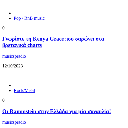
Pop / RnB music
0
Γνωρίστε τη Kenya Grace που σαρώνει στα
βρετανικά charts
musicspradio
12/10/2023
Rock/Metal
0
Οι Rammstein στην Ελλάδα για μία συναυλία!
musicspradio