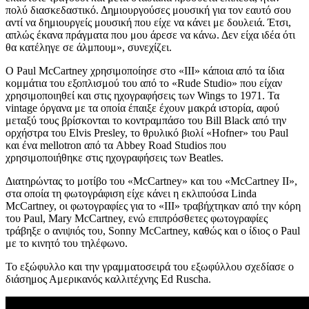
πολύ διασκεδαστικό. Δημιουργούσες μουσική για τον εαυτό σου
αντί να δημιουργείς μουσική που είχε να κάνει με δουλειά. Έτσι,
απλώς έκανα πράγματα που μου άρεσε να κάνω. Δεν είχα ιδέα ότι
θα κατέληγε σε άλμπουμ», συνεχίζει.
Ο Paul McCartney χρησιμοποίησε στο «III» κάποια από τα ίδια
κομμάτια του εξοπλισμού του από το «Rude Studio» που είχαν
χρησιμοποιηθεί και στις ηχογραφήσεις των Wings το 1971. Τα
vintage όργανα με τα οποία έπαιξε έχουν μακρά ιστορία, αφού
μεταξύ τους βρίσκονται το κοντραμπάσο του Bill Black από την
ορχήστρα του Elvis Presley, το θρυλικό βιολί «Hofner» του Paul
και ένα mellotron από τα Abbey Road Studios που
χρησιμοποιήθηκε στις ηχογραφήσεις των Beatles.
Διατηρώντας το μοτίβο του «McCartney» και του «McCartney II»,
στα οποία τη φωτογράφιση είχε κάνει η εκλιπούσα Linda
McCartney, οι φωτογραφίες για το «III» τραβήχτηκαν από την κόρη
του Paul, Mary McCartney, ενώ επιπρόσθετες φωτογραφίες
τράβηξε ο ανιψιός του, Sonny McCartney, καθώς και ο ίδιος ο Paul
με το κινητό του τηλέφωνο.
Το εξώφυλλο και την γραμματοσειρά του εξωφύλλου σχεδίασε ο
διάσημος Αμερικανός καλλιτέχνης Ed Ruscha.