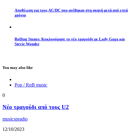
Αποθέωση για τους AC/DC που ανέβηκαν στη σκηνή μετά από επτά
χρόνια
Rolling Stones: Κυκλοφόρησε το νέο τραγούδι με Lady Gaga και
Stevie Wonder
You may also like
Pop / RnB music
0
Νέο τραγούδι από τους U2
musicspradio
12/10/2023