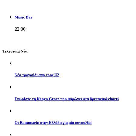
Music Bar
22:00
Τελευταία Νέα
Νέο τραγούδι από τους U2
Γνωρίστε τη Kenya Grace που σαρώνει στα βρετανικά charts
Οι Rammstein στην Ελλάδα για μία συναυλία!