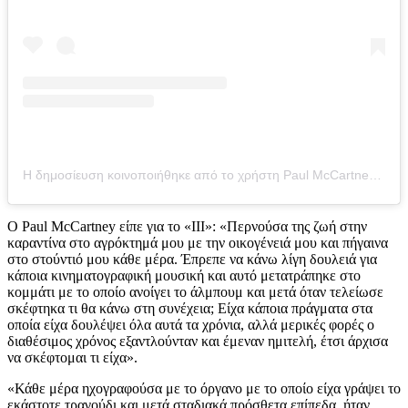
Η δημοσίευση κοινοποιήθηκε από το χρήστη Paul McCartney (@paulmccartney)
Ο Paul McCartney είπε για το «III»: «Περνούσα της ζωή στην
καραντίνα στο αγρόκτημά μου με την οικογένειά μου και πήγαινα
στο στούντιό μου κάθε μέρα. Έπρεπε να κάνω λίγη δουλειά για
κάποια κινηματογραφική μουσική και αυτό μετατράπηκε στο
κομμάτι με το οποίο ανοίγει το άλμπουμ και μετά όταν τελείωσε
σκέφτηκα τι θα κάνω στη συνέχεια; Είχα κάποια πράγματα στα
οποία είχα δουλέψει όλα αυτά τα χρόνια, αλλά μερικές φορές ο
διαθέσιμος χρόνος εξαντλούνταν και έμεναν ημιτελή, έτσι άρχισα
να σκέφτομαι τι είχα».
«Κάθε μέρα ηχογραφούσα με το όργανο με το οποίο είχα γράψει το
εκάστοτε τραγούδι και μετά σταδιακά πρόσθετα επίπεδα, ήταν