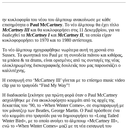
ην κυκλοφορία του νέου του άλμπουμ ανακοίνωσε με κάθε
επισημότητα ο
Paul McCartney
. Το νέο άλμπουμ θα έχει τίτλο
McCartney III
και θα κυκλοφορήσει στις 11 Δεκεμβρίου, για να
διαδεχθεί τα
McCartney Ι
και
McCartney II
, τα οποία είχαν
κυκλοφορορήσει το 1970 και το 1980 αντίστοιχα.
Το νέο άλμπουμ ηχογραφήθηκε νωρίτερα αυτή τη χρονιά στο
Sussex. Τα φωνητικά του Paul με τη συνοδεία πιάνου και κιθάρας,
τα μπάσα & τα drums, είναι ορισμένες από τις συνταγές της νέας
ολοκληρωμένης δισκογραφικής δουλειάς που μας παρουσιάζει ο
καλλιτέχνης.
Η εισαγωγή στο ‘McCartney III’ γίνεται με το επίσημο music video
clip για το τραγούδι “Find My Way”!
Η διαδικασία ξεκίνησε για πρώτη φορά όταν ο Paul McCartney
ασχολήθηκε με ένα ακυκλοφόρητο κομμάτι από τις αρχές της
δεκαετίας του ’90, το «When Winter Comes», σε συμπαραγωγή με
τον μάνατζερ των Beatles, George Martin. Ο Paul πρόσθεσε ένα
νέο κομμάτι στο τραγούδι για να δημιουργήσει το «Long Tailed
Winter Bird», με το οποίο ανοίγει το άλμπουμ «McCartney III»,
ενώ το «When Winter Comes» μαζί με τη νέα εισαγωγή του