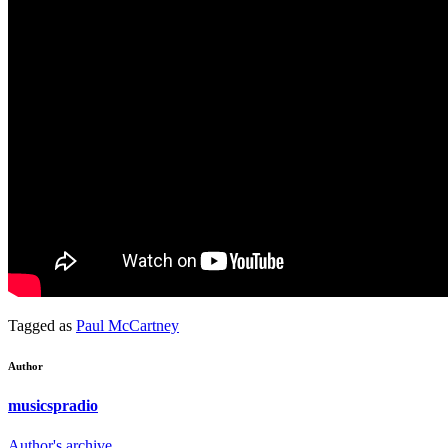
Tagged as
Paul McCartney
Author
musicspradio
Author's archive