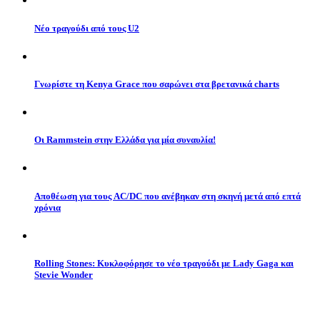
Νέο τραγούδι από τους U2
Γνωρίστε τη Kenya Grace που σαρώνει στα βρετανικά charts
Οι Rammstein στην Ελλάδα για μία συναυλία!
Αποθέωση για τους AC/DC που ανέβηκαν στη σκηνή μετά από επτά
χρόνια
Rolling Stones: Κυκλοφόρησε το νέο τραγούδι με Lady Gaga και
Stevie Wonder