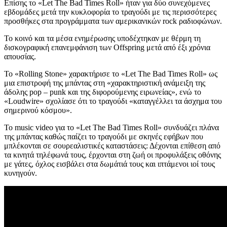
Επίσης το «Let The Bad Times Roll» ήταν για δύο συνεχόμενες
εβδομάδες μετά την κυκλοφορία το τραγούδι με τις περισσότερες
προσθήκες στα προγράμματα των αμερικανικών rock ραδιοφώνων.
Το κοινό και τα μέσα ενημέρωσης υποδέχτηκαν με θέρμη τη
δισκογραφική επανεμφάνιση των Offspring μετά από έξι χρόνια
απουσίας.
Το «Rolling Stone» χαρακτήρισε το «Let The Bad Times Roll» ως
μια επιστροφή της μπάντας στη «χαρακτηριστική ανάμειξη της
άδολης pop – punk και της διφορούμενης ειρωνείας», ενώ το
«Loudwire» σχολίασε ότι το τραγούδι «καταγγέλλει τα άσχημα του
σημερινού κόσμου».
Το music video για το «Let The Bad Times Roll» συνδυάζει πλάνα
της μπάντας καθώς παίζει το τραγούδι με σκηνές εφήβων που
μπλέκονται σε σουρεαλιστικές καταστάσεις: Δέχονται επίθεση από
τα κινητά τηλέφωνά τους, έρχονται στη ζωή οι προφυλάξεις οθόνης
με γάτες, όχλος εισβάλει στα δωμάτιά τους και ιπτάμενοι ιοί τους
κυνηγούν.