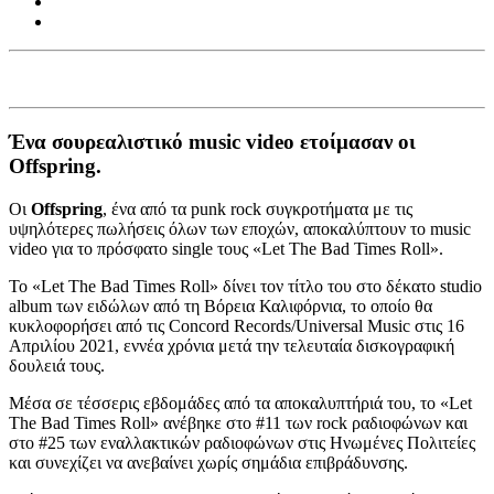
Ένα σουρεαλιστικό music video ετοίμασαν οι
Offspring.
Οι
Offspring
, ένα από τα punk rock συγκροτήματα με τις
υψηλότερες πωλήσεις όλων των εποχών, αποκαλύπτουν το music
video για το πρόσφατο single τους «Let The Bad Times Roll».
Το «Let The Bad Times Roll» δίνει τον τίτλο του στο δέκατο studio
album των ειδώλων από τη Βόρεια Καλιφόρνια, το οποίο θα
κυκλοφορήσει από τις Concord Records/Universal Music στις 16
Απριλίου 2021, εννέα χρόνια μετά την τελευταία δισκογραφική
δουλειά τους.
Μέσα σε τέσσερις εβδομάδες από τα αποκαλυπτήριά του, το «Let
The Bad Times Roll» ανέβηκε στο #11 των rock ραδιοφώνων και
στο #25 των εναλλακτικών ραδιοφώνων στις Ηνωμένες Πολιτείες
και συνεχίζει να ανεβαίνει χωρίς σημάδια επιβράδυνσης.