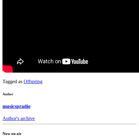
Tagged as
Offspring
Author
musicspradio
Author's archive
Now on air