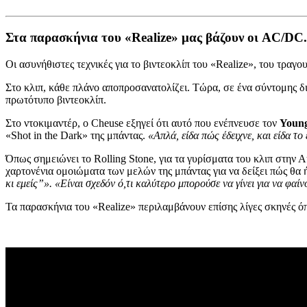
Στα παρασκήνια του «Realize» μας βάζουν οι AC/DC.
Οι ασυνήθιστες τεχνικές για το βιντεοκλίπ του «Realize», του τρα
Στο κλιπ, κάθε πλάνο αποπροσανατολίζει. Τώρα, σε ένα σύντομης δ
πρωτότυπο βιντεοκλίπ.
Στο ντοκιμαντέρ, ο Cheuse εξηγεί ότι αυτό που ενέπνευσε τον
Youn
«Shot in the Dark» της μπάντας.
«Απλά, είδα πώς έδειχνε, και είδα τ
Όπως σημειώνει το Rolling Stone, για τα γυρίσματα του κλιπ στη
χαρτονένια ομοιώματα των μελών της μπάντας για να δείξει πώς θα 
κι εμείς”». «Είναι σχεδόν ό,τι καλύτερο μπορούσε να γίνει για να φαί
Τα παρασκήνια του «Realize» περιλαμβάνουν επίσης λίγες σκηνές όπ