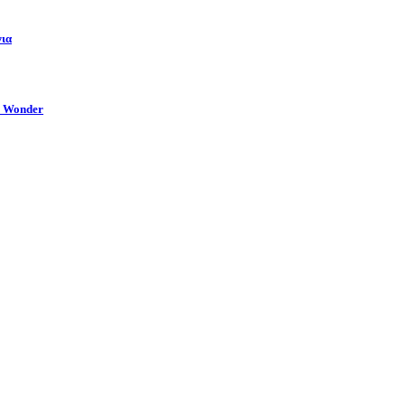
νια
e Wonder