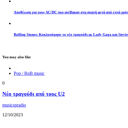
Αποθέωση για τους AC/DC που ανέβηκαν στη σκηνή μετά από επτά χρό
Rolling Stones: Κυκλοφόρησε το νέο τραγούδι με Lady Gaga και Stevi
You may also like
Pop / RnB music
0
Νέο τραγούδι από τους U2
musicspradio
12/10/2023