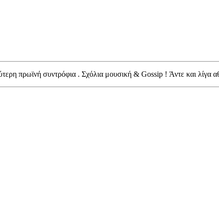
ύτερη πρωϊνή συντρόφια . Σχόλια μουσική &
Gossip
! Άντε και λίγα α