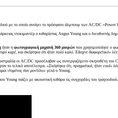
γουδιού με το οποίο ανοίγει το πρόσφατο άλμπουμ των AC/DC «Power 
ιάρκειας ντοκιμαντέρ ο κιθαρίστας Angus Young και ο διευθυντής δη
g
ήταν η
φωτογραφική μηχανή 360 μοιρών
που χρησιμοποίησε ο φωτ
ο ευρύ καρέ, και σκέφτηκα ότι ήταν πολύ καλό. Έδειχνε διαφορετικό»
λέε
ν Αυστραλία οι AC/DC προσέλαβαν ως συνεργαζόμενο σκηνοθέτη του C
ήταν το τελικό αποτέλεσμα.
«Σκέφτηκα ότι, πραγματικά, ήταν cool» λέ
νομαι ντυμένος σαν μοντέλο»
γελά ο Young.
ου Young παίζει με ακουστική κιθάρα τις συγχορδίες του τραγουδιού