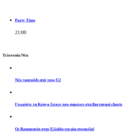
Party Time
21:00
Τελευταία Νέα
Νέο τραγούδι από τους U2
Γνωρίστε τη Kenya Grace που σαρώνει στα βρετανικά charts
Οι Rammstein στην Ελλάδα για μία συναυλία!