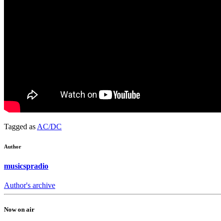
Tagged as
AC/DC
Author
musicspradio
Author's archive
Now on air