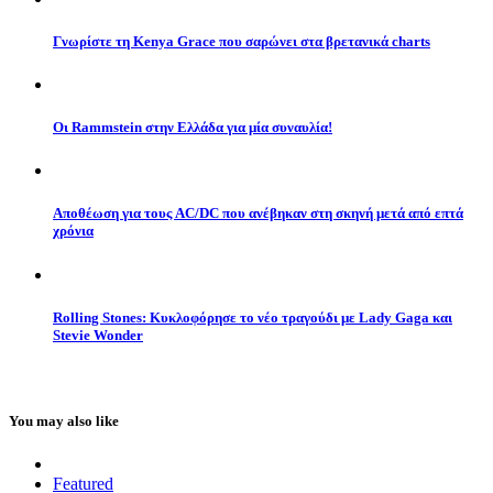
Γνωρίστε τη Kenya Grace που σαρώνει στα βρετανικά charts
Οι Rammstein στην Ελλάδα για μία συναυλία!
Αποθέωση για τους AC/DC που ανέβηκαν στη σκηνή μετά από επτά
χρόνια
Rolling Stones: Κυκλοφόρησε το νέο τραγούδι με Lady Gaga και
Stevie Wonder
You may also like
Featured