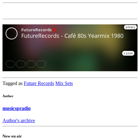
Tagged as
Future Records
Mix Sets
Author
musicspradio
Author's archive
Now on air