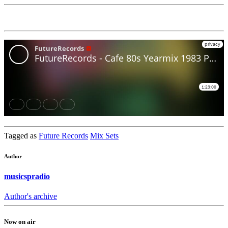
Tagged as
Future Records
Mix Sets
Author
musicspradio
Author's archive
Now on air