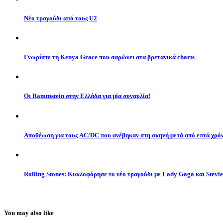
Νέο τραγούδι από τους U2
Γνωρίστε τη Kenya Grace που σαρώνει στα βρετανικά charts
Οι Rammstein στην Ελλάδα για μία συναυλία!
Αποθέωση για τους AC/DC που ανέβηκαν στη σκηνή μετά από επτά χρό
Rolling Stones: Κυκλοφόρησε το νέο τραγούδι με Lady Gaga και Stevi
You may also like