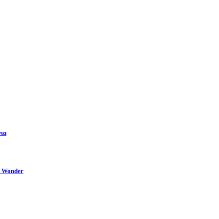
νια
e Wonder