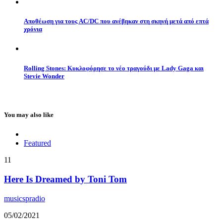
Αποθέωση για τους AC/DC που ανέβηκαν στη σκηνή μετά από επτά
χρόνια
Rolling Stones: Κυκλοφόρησε το νέο τραγούδι με Lady Gaga και
Stevie Wonder
You may also like
Featured
11
Here Is Dreamed by Toni Tom
musicspradio
05/02/2021