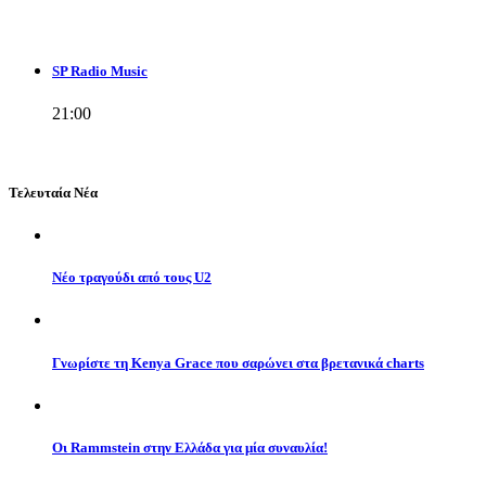
SP Radio Music
21:00
Τελευταία Νέα
Νέο τραγούδι από τους U2
Γνωρίστε τη Kenya Grace που σαρώνει στα βρετανικά charts
Οι Rammstein στην Ελλάδα για μία συναυλία!