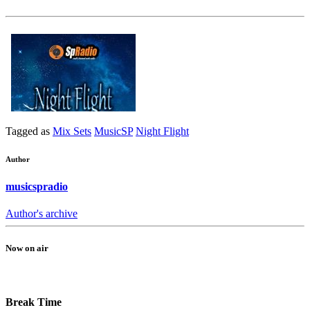
Tagged as
Mix Sets
MusicSP
Night Flight
Author
musicspradio
Author's archive
Now on air
Break Time