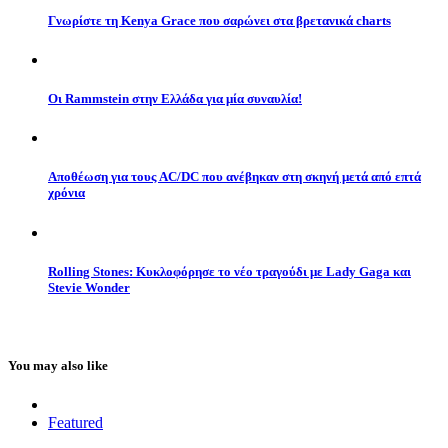
Γνωρίστε τη Kenya Grace που σαρώνει στα βρετανικά charts
Οι Rammstein στην Ελλάδα για μία συναυλία!
Αποθέωση για τους AC/DC που ανέβηκαν στη σκηνή μετά από επτά
χρόνια
Rolling Stones: Κυκλοφόρησε το νέο τραγούδι με Lady Gaga και
Stevie Wonder
You may also like
Featured