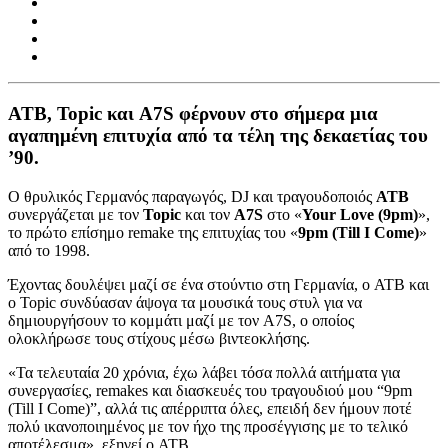
ATB, Topic και A7S φέρνουν στο σήμερα μια
αγαπημένη επιτυχία από τα τέλη της δεκαετίας του
’90.
Ο θρυλικός Γερμανός παραγωγός, DJ και τραγουδοποιός
ATB
συνεργάζεται με τον
Topic
και τον
A7S
στο «
Your Love (9pm)
»,
το πρώτο επίσημο remake της επιτυχίας του «
9pm (Till I Come)
»
από το 1998.
Έχοντας δουλέψει μαζί σε ένα στούντιο στη Γερμανία, ο ATB και
ο Topic συνδύασαν άψογα τα μουσικά τους στυλ για να
δημιουργήσουν το κομμάτι μαζί με τον A7S, ο οποίος
ολοκλήρωσε τους στίχους μέσω βιντεοκλήσης.
«Τα τελευταία 20 χρόνια, έχω λάβει τόσα πολλά αιτήματα για
συνεργασίες, remakes και διασκευές του τραγουδιού μου “9pm
(Till I Come)”, αλλά τις απέρριπτα όλες, επειδή δεν ήμουν ποτέ
πολύ ικανοποιημένος με τον ήχο της προσέγγισης με το τελικό
αποτέλεσμα», εξηγεί ο ATB.