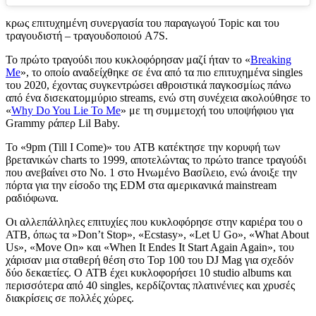
κρως επιτυχημένη συνεργασία του παραγωγού Topic και του
τραγουδιστή – τραγουδοποιού A7S.
Το πρώτο τραγούδι που κυκλοφόρησαν μαζί ήταν το «
Breaking
Me
», το οποίο αναδείχθηκε σε ένα από τα πιο επιτυχημένα singles
του 2020, έχοντας συγκεντρώσει αθροιστικά παγκοσμίως πάνω
από ένα δισεκατομμύριο streams, ενώ στη συνέχεια ακολούθησε το
«
Why Do You Lie To Me
» με τη συμμετοχή του υποψήφιου για
Grammy ράπερ Lil Baby.
Το «9pm (Till I Come)» του ATB κατέκτησε την κορυφή των
βρετανικών charts το 1999, αποτελώντας το πρώτο trance τραγούδι
που ανεβαίνει στο Νο. 1 στο Ηνωμένο Βασίλειο, ενώ άνοιξε την
πόρτα για την είσοδο της EDM στα αμερικανικά mainstream
ραδιόφωνα.
Οι αλλεπάλληλες επιτυχίες που κυκλοφόρησε στην καριέρα του ο
ATB, όπως τα »Don’t Stop», «Ecstasy», «Let U Go», «What About
Us», «Move On» και «When It Endes It Start Again Again», του
χάρισαν μια σταθερή θέση στο Top 100 του DJ Mag για σχεδόν
δύο δεκαετίες. Ο ATB έχει κυκλοφορήσει 10 studio albums και
περισσότερα από 40 singles, κερδίζοντας πλατινένιες και χρυσές
διακρίσεις σε πολλές χώρες.