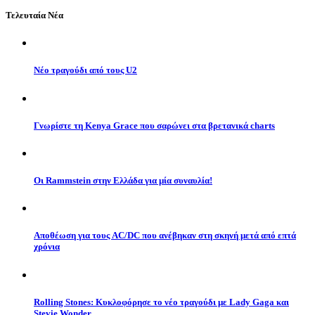
Τελευταία Νέα
Νέο τραγούδι από τους U2
Γνωρίστε τη Kenya Grace που σαρώνει στα βρετανικά charts
Οι Rammstein στην Ελλάδα για μία συναυλία!
Αποθέωση για τους AC/DC που ανέβηκαν στη σκηνή μετά από επτά
χρόνια
Rolling Stones: Κυκλοφόρησε το νέο τραγούδι με Lady Gaga και
Stevie Wonder