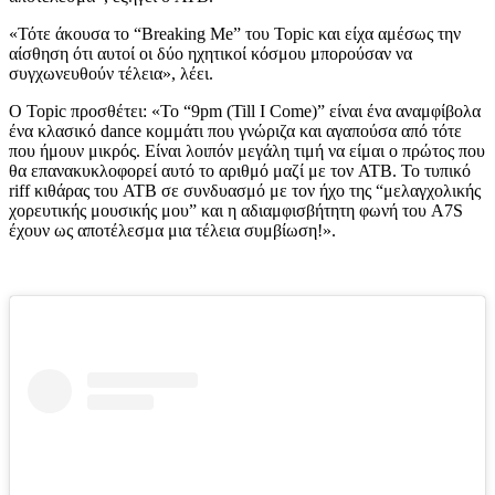
«Τότε άκουσα το “Breaking Me” του Topic και είχα αμέσως την
αίσθηση ότι αυτοί οι δύο ηχητικοί κόσμου μπορούσαν να
συγχωνευθούν τέλεια», λέει.
Ο Topic προσθέτει: «Το “9pm (Till I Come)” είναι ένα αναμφίβολα
ένα κλασικό dance κομμάτι που γνώριζα και αγαπούσα από τότε
που ήμουν μικρός. Είναι λοιπόν μεγάλη τιμή να είμαι ο πρώτος που
θα επανακυκλοφορεί αυτό το αριθμό μαζί με τον ATB. Το τυπικό
riff κιθάρας του ATB σε συνδυασμό με τον ήχο της “μελαγχολικής
χορευτικής μουσικής μου” και η αδιαμφισβήτητη φωνή του A7S
έχουν ως αποτέλεσμα μια τέλεια συμβίωση!».