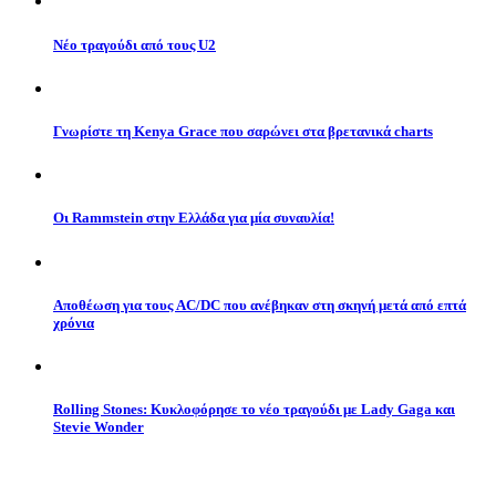
Νέο τραγούδι από τους U2
Γνωρίστε τη Kenya Grace που σαρώνει στα βρετανικά charts
Οι Rammstein στην Ελλάδα για μία συναυλία!
Αποθέωση για τους AC/DC που ανέβηκαν στη σκηνή μετά από επτά
χρόνια
Rolling Stones: Κυκλοφόρησε το νέο τραγούδι με Lady Gaga και
Stevie Wonder